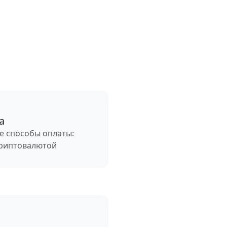
а
е способы оплаты:
криптовалютой