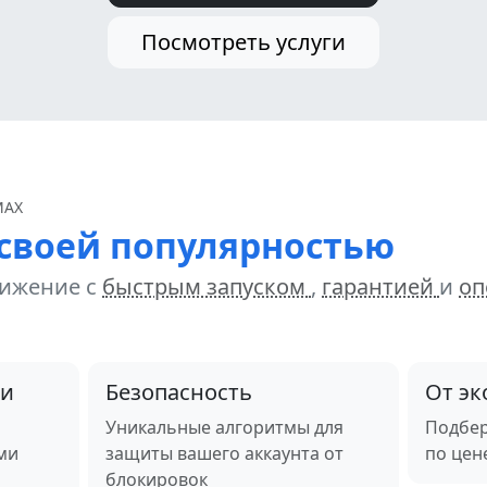
Посмотреть услуги
MAX
своей популярностью
ижение с
быстрым запуском
,
гарантией
и
оп
ги
Безопасность
От эк
Уникальные алгоритмы для
Подбер
ми
защиты вашего аккаунта от
по цен
блокировок